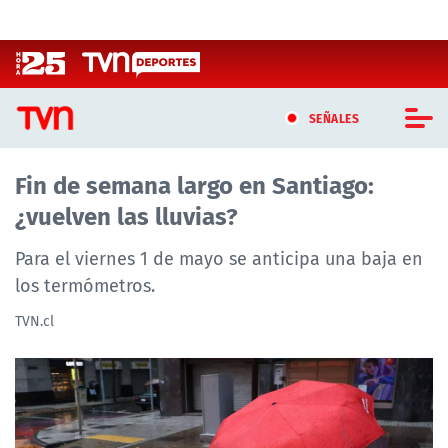
Click acá para ir directamente al contenido
SEÑALES
Fin de semana largo en Santiago:
CASTING MASTERCHEF CHILE
¿vuelven las lluvias?
CASTING TVN VERTICAL
Para el viernes 1 de mayo se anticipa una baja en
TVN VERTICAL
los termómetros.
TVN.cl
TVN PLAY
PROGRAMAS
TELESERIES