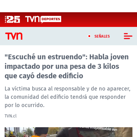
Click acá para ir directamente al contenido
SEÑALES
"Escuché un estruendo": Habla joven
CASTING MASTERCHEF CHILE
impactado por una pesa de 3 kilos
CASTING TVN VERTICAL
que cayó desde edificio
TVN VERTICAL
La víctima busca al responsable y de no aparecer,
la comunidad del edificio tendrá que responder
TVN PLAY
por lo ocurrido.
PROGRAMAS
TVN.cl
TELESERIES