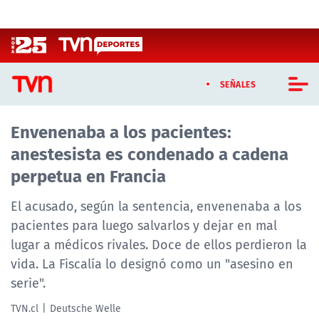
Click acá para ir directamente al contenido
SEÑALES
Envenenaba a los pacientes:
CASTING MASTERCHEF CHILE
anestesista es condenado a cadena
CASTING TVN VERTICAL
perpetua en Francia
TVN VERTICAL
El acusado, según la sentencia, envenenaba a los
pacientes para luego salvarlos y dejar en mal
TVN PLAY
lugar a médicos rivales. Doce de ellos perdieron la
vida. La Fiscalía lo designó como un "asesino en
PROGRAMAS
serie".
TELESERIES
TVN.cl
Deutsche Welle