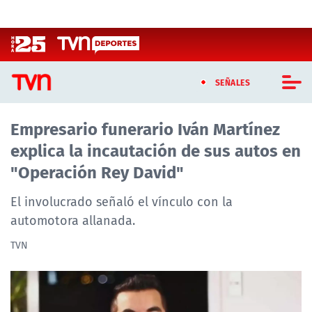
Click acá para ir directamente al contenido
SEÑALES
Empresario funerario Iván Martínez
CASTING MASTERCHEF CHILE
explica la incautación de sus autos en
CASTING TVN VERTICAL
"Operación Rey David"
TVN VERTICAL
El involucrado señaló el vínculo con la
automotora allanada.
TVN PLAY
TVN
PROGRAMAS
TELESERIES