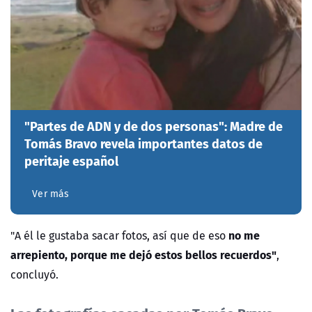
"Partes de ADN y de dos personas": Madre de
Tomás Bravo revela importantes datos de
peritaje español
Ver más
no me
"A él le gustaba sacar fotos, así que de eso
arrepiento, porque me dejó estos bellos recuerdos"
,
concluyó.