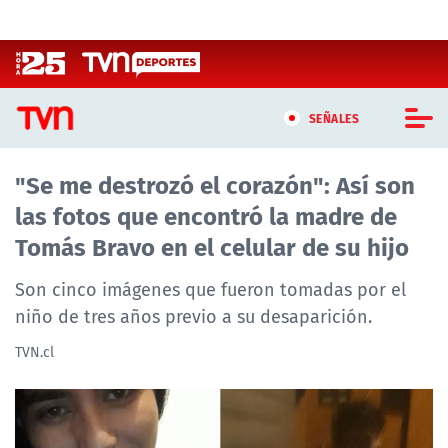
Click acá para ir directamente al contenido
SEÑALES
"Se me destrozó el corazón": Así son
CASTING MASTERCHEF CHILE
las fotos que encontró la madre de
CASTING TVN VERTICAL
Tomás Bravo en el celular de su hijo
TVN VERTICAL
Son cinco imágenes que fueron tomadas por el
niño de tres años previo a su desaparición.
TVN PLAY
TVN.cl
PROGRAMAS
TELESERIES