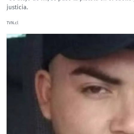
justicia.
TVN.cl