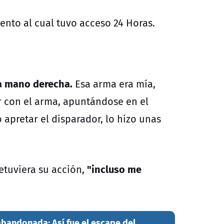
nto al cual tuvo acceso 24 Horas.
la mano derecha.
Esa arma era mía,
r con el arma, apuntándose en el
apretar el disparador, lo hizo unas
"incluso me
etuviera su acción,
bandonada: Así fue el escape del