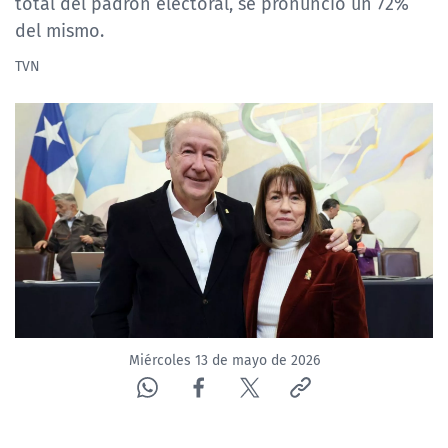
total del padrón electoral, se pronunció un 72%
NTV
del mismo.
TVN
ACTUALIDAD Y TENDENCIAS
CORPORATIVO Y TRANSPARENCIA
CANAL DE DENUNCIAS
ÁREA DE PROYECTOS
Miércoles 13 de mayo de 2026