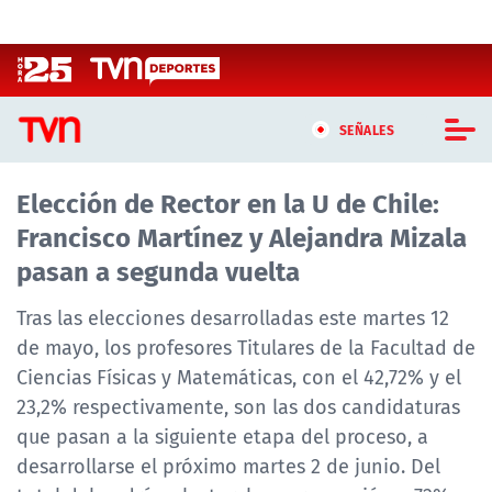
Click acá para ir directamente al contenido
SEÑALES
Elección de Rector en la U de Chile:
CASTING MASTERCHEF CHILE
Francisco Martínez y Alejandra Mizala
CASTING TVN VERTICAL
pasan a segunda vuelta
TVN VERTICAL
Tras las elecciones desarrolladas este martes 12
de mayo, los profesores Titulares de la Facultad de
TVN PLAY
Ciencias Físicas y Matemáticas, con el 42,72% y el
23,2% respectivamente, son las dos candidaturas
PROGRAMAS
que pasan a la siguiente etapa del proceso, a
TELESERIES
desarrollarse el próximo martes 2 de junio. Del