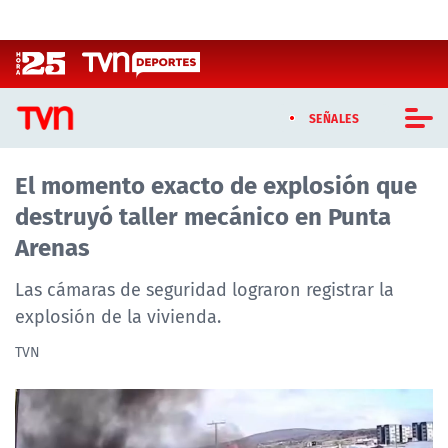
Click acá para ir directamente al contenido
SEÑALES
El momento exacto de explosión que
CASTING MASTERCHEF CHILE
destruyó taller mecánico en Punta
CASTING TVN VERTICAL
Arenas
TVN VERTICAL
Las cámaras de seguridad lograron registrar la
explosión de la vivienda.
TVN PLAY
TVN
PROGRAMAS
TELESERIES