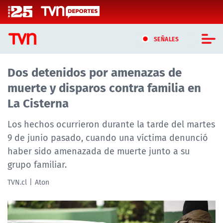
Click acá para ir directamente al contenido
SEÑALES
Dos detenidos por amenazas de
CASTING MASTERCHEF CHILE
muerte y disparos contra familia en
CASTING TVN VERTICAL
La Cisterna
TVN VERTICAL
Los hechos ocurrieron durante la tarde del martes
9 de junio pasado, cuando una víctima denunció
TVN PLAY
haber sido amenazada de muerte junto a su
grupo familiar.
PROGRAMAS
TVN.cl
Aton
TELESERIES
NTV