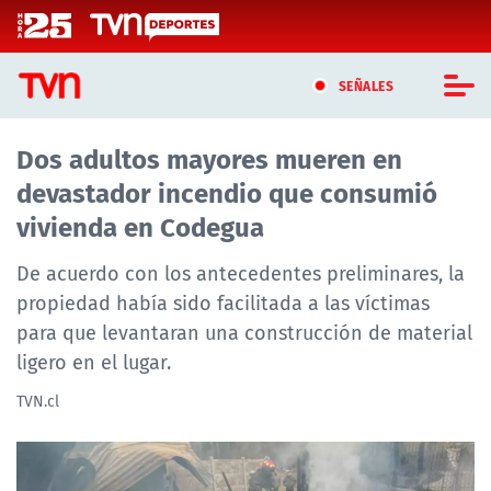
Click acá para ir directamente al contenido
SEÑALES
Dos adultos mayores mueren en
CASTING MASTERCHEF CHILE
devastador incendio que consumió
CASTING TVN VERTICAL
vivienda en Codegua
TVN VERTICAL
De acuerdo con los antecedentes preliminares, la
propiedad había sido facilitada a las víctimas
TVN PLAY
para que levantaran una construcción de material
ligero en el lugar.
PROGRAMAS
TVN.cl
TELESERIES
NTV