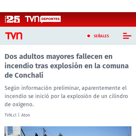
Click acá para ir directamente al contenido
SEÑALES
Dos adultos mayores fallecen en
CASTING MASTERCHEF CHILE
incendio tras explosión en la comuna
CASTING TVN VERTICAL
de Conchalí
TVN VERTICAL
Según información preliminar, aparentemente el
incendio se inició por la explosión de un cilindro
TVN PLAY
de oxígeno.
PROGRAMAS
TVN.cl
Aton
TELESERIES