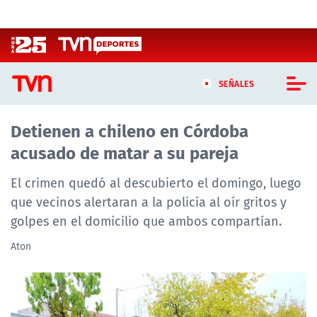
Click acá para ir directamente al contenido
SEÑALES
Detienen a chileno en Córdoba
CASTING MASTERCHEF CHILE
acusado de matar a su pareja
CASTING TVN VERTICAL
El crimen quedó al descubierto el domingo, luego
TVN VERTICAL
que vecinos alertaran a la policía al oír gritos y
golpes en el domicilio que ambos compartían.
TVN PLAY
Aton
PROGRAMAS
TELESERIES