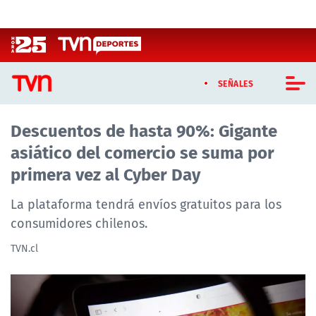
Click acá para ir directamente al contenido
SEÑALES
Descuentos de hasta 90%: Gigante
CASTING MASTERCHEF CHILE
asiático del comercio se suma por
CASTING TVN VERTICAL
primera vez al Cyber Day
TVN VERTICAL
La plataforma tendrá envíos gratuitos para los
consumidores chilenos.
TVN PLAY
TVN.cl
PROGRAMAS
TELESERIES