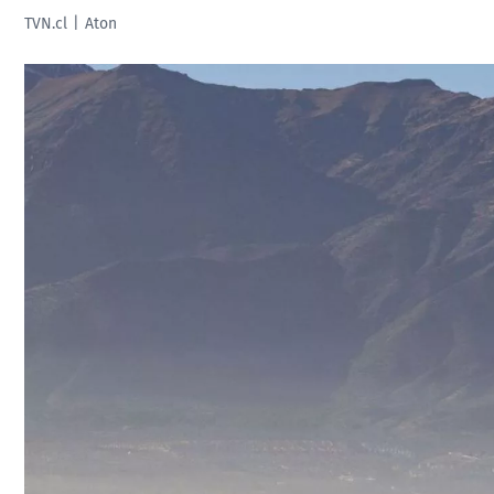
TVN.cl
Aton