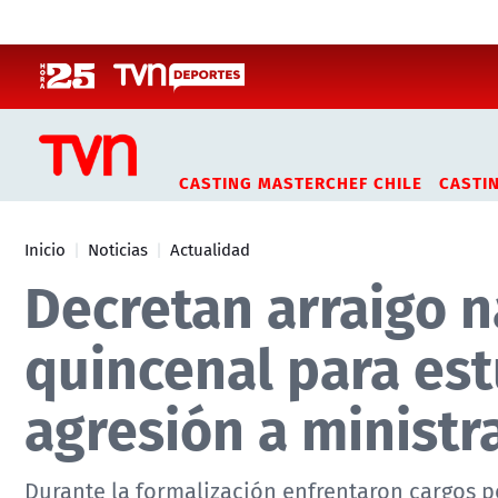
Click acá para ir directamente al contenido
CASTING MASTERCHEF CHILE
CASTI
Inicio
Noticias
Actualidad
Decretan arraigo n
quincenal para es
agresión a ministr
Durante la formalización enfrentaron cargos p