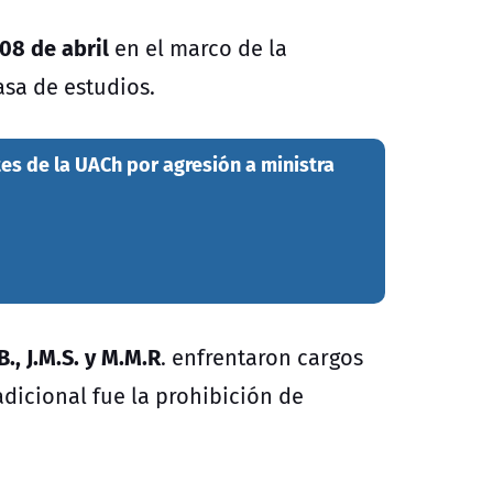
08 de abril
en el marco de la
asa de estudios.
es de la UACh por agresión a ministra
.B., J.M.S. y M.M.R
. enfrentaron cargos
adicional fue la prohibición de