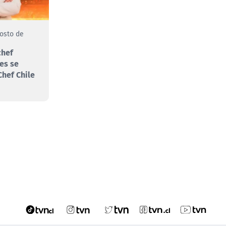
gosto de
chef
es se
hef Chile