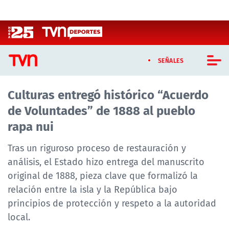
Click acá para ir directamente al contenido
SEÑALES
Culturas entregó histórico “Acuerdo
CASTING MASTERCHEF CHILE
de Voluntades” de 1888 al pueblo
CASTING TVN VERTICAL
rapa nui
TVN VERTICAL
Tras un riguroso proceso de restauración y
análisis, el Estado hizo entrega del manuscrito
TVN PLAY
original de 1888, pieza clave que formalizó la
relación entre la isla y la República bajo
PROGRAMAS
principios de protección y respeto a la autoridad
TELESERIES
local.