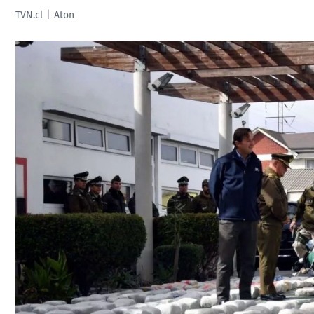
TVN.cl
Aton