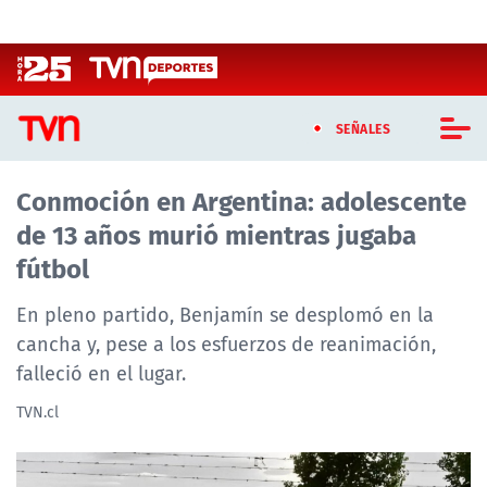
Click acá para ir directamente al contenido
SEÑALES
Conmoción en Argentina: adolescente
CASTING MASTERCHEF CHILE
de 13 años murió mientras jugaba
CASTING TVN VERTICAL
fútbol
TVN VERTICAL
En pleno partido, Benjamín se desplomó en la
cancha y, pese a los esfuerzos de reanimación,
TVN PLAY
falleció en el lugar.
PROGRAMAS
TVN.cl
TELESERIES