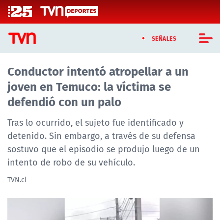
Click acá para ir directamente al contenido
SEÑALES
Conductor intentó atropellar a un
CASTING MASTERCHEF CHILE
joven en Temuco: la víctima se
CASTING TVN VERTICAL
defendió con un palo
TVN VERTICAL
Tras lo ocurrido, el sujeto fue identificado y
detenido. Sin embargo, a través de su defensa
TVN PLAY
sostuvo que el episodio se produjo luego de un
intento de robo de su vehículo.
PROGRAMAS
TVN.cl
TELESERIES
NTV