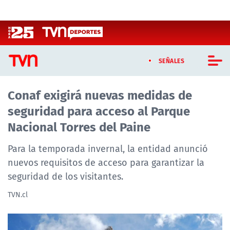
Click acá para ir directamente al contenido
SEÑALES
Conaf exigirá nuevas medidas de
CASTING MASTERCHEF CHILE
seguridad para acceso al Parque
CASTING TVN VERTICAL
Nacional Torres del Paine
TVN VERTICAL
Para la temporada invernal, la entidad anunció
nuevos requisitos de acceso para garantizar la
TVN PLAY
seguridad de los visitantes.
PROGRAMAS
TVN.cl
TELESERIES