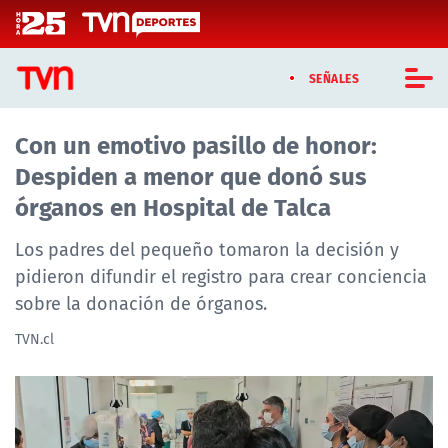
Click acá para ir directamente al contenido
SEÑALES
Con un emotivo pasillo de honor:
CASTING MASTERCHEF CHILE
Despiden a menor que donó sus
CASTING TVN VERTICAL
órganos en Hospital de Talca
TVN VERTICAL
Los padres del pequeño tomaron la decisión y
pidieron difundir el registro para crear conciencia
TVN PLAY
sobre la donación de órganos.
PROGRAMAS
TVN.cl
TELESERIES
NTV