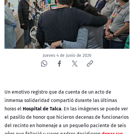
ACTUALIDAD Y TENDENCIAS
CORPORATIVO Y TRANSPARENCIA
CANAL DE DENUNCIAS
Jueves 4 de junio de 2026
ÁREA DE PROYECTOS
Un emotivo registro que da cuenta de un acto de
inmensa solidaridad compartió durante las últimas
Hospital de Talca
horas el
. En las imágenes se puede ver
el pasillo de honor que hicieron decenas de funcionarios
del recinto en homenaje a un pequeño paciente de seis
donar sus
años que falleció y cuyos padres decidieron