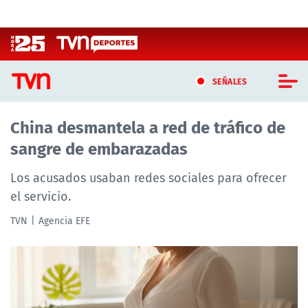
Click acá para ir directamente al contenido
SEÑALES
China desmantela a red de tráfico de
CASTING MASTERCHEF CHILE
sangre de embarazadas
CASTING TVN VERTICAL
Los acusados usaban redes sociales para ofrecer
TVN VERTICAL
el servicio.
TVN
Agencia EFE
TVN PLAY
PROGRAMAS
TELESERIES