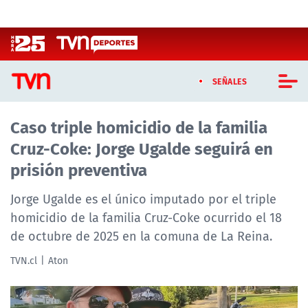
Click acá para ir directamente al contenido
SEÑALES
Caso triple homicidio de la familia
CASTING MASTERCHEF CHILE
Cruz-Coke: Jorge Ugalde seguirá en
CASTING TVN VERTICAL
prisión preventiva
TVN VERTICAL
Jorge Ugalde es el único imputado por el triple
homicidio de la familia Cruz-Coke ocurrido el 18
TVN PLAY
de octubre de 2025 en la comuna de La Reina.
PROGRAMAS
TVN.cl
Aton
TELESERIES