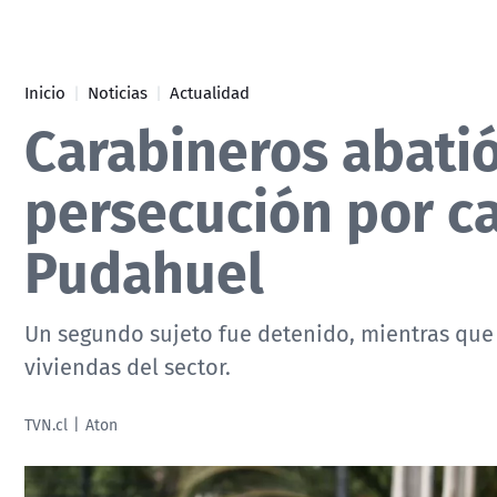
Click acá para ir directamente al contenido
Inicio
Noticias
Actualidad
Carabineros abatió
persecución por c
Pudahuel
Un segundo sujeto fue detenido, mientras que o
viviendas del sector.
TVN.cl
Aton