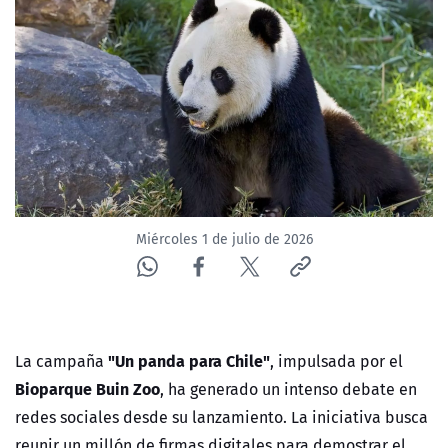
ACTUALIDAD Y TENDENCIAS
CORPORATIVO Y TRANSPARENCIA
CANAL DE DENUNCIAS
ÁREA DE PROYECTOS
Miércoles 1 de julio de 2026
"Un panda para Chile"
La campaña
, impulsada por el
Bioparque Buin Zoo
, ha generado un intenso debate en
redes sociales desde su lanzamiento. La iniciativa busca
reunir un millón de firmas digitales para demostrar el