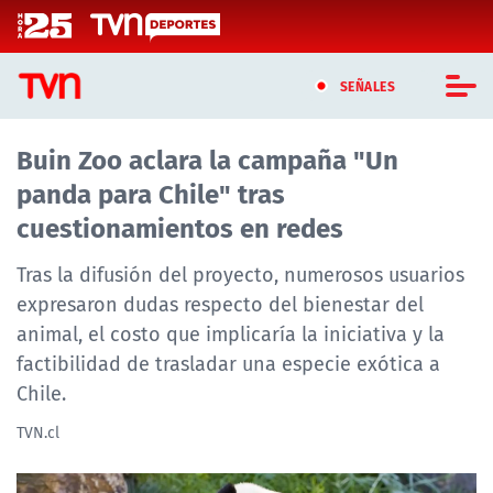
Click acá para ir directamente al contenido
SEÑALES
Buin Zoo aclara la campaña "Un
CASTING MASTERCHEF CHILE
panda para Chile" tras
CASTING TVN VERTICAL
cuestionamientos en redes
TVN VERTICAL
Tras la difusión del proyecto, numerosos usuarios
expresaron dudas respecto del bienestar del
TVN PLAY
animal, el costo que implicaría la iniciativa y la
factibilidad de trasladar una especie exótica a
PROGRAMAS
Chile.
TELESERIES
TVN.cl
NTV