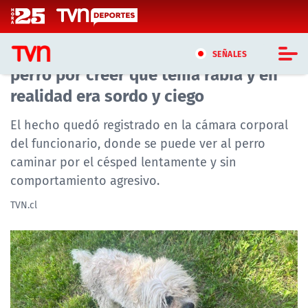
Click acá para ir directamente al contenido
Brutal caso en EE.UU.: Policía mata a
SEÑALES
perro por creer que tenía rabia y en
realidad era sordo y ciego
CASTING MASTERCHEF CHILE
El hecho quedó registrado en la cámara corporal
CASTING TVN VERTICAL
del funcionario, donde se puede ver al perro
caminar por el césped lentamente y sin
TVN VERTICAL
comportamiento agresivo.
TVN PLAY
TVN.cl
PROGRAMAS
TELESERIES
NTV