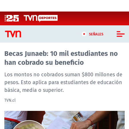
Click acá para ir directamente al contenido
SEÑALES
Becas Junaeb: 10 mil estudiantes no
CASTING MASTERCHEF CHILE
han cobrado su beneficio
CASTING TVN VERTICAL
Los montos no cobrados suman $800 millones de
TVN VERTICAL
pesos. Esto aplica para estudiantes de educación
básica, media o superior.
TVN PLAY
TVN.cl
PROGRAMAS
TELESERIES