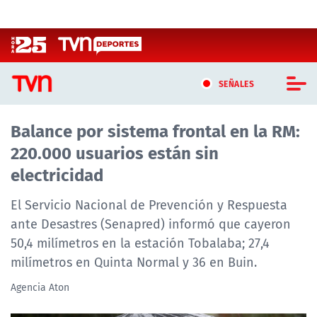
Click acá para ir directamente al contenido
SEÑALES
Balance por sistema frontal en la RM:
CASTING MASTERCHEF CHILE
220.000 usuarios están sin
CASTING TVN VERTICAL
electricidad
TVN VERTICAL
El Servicio Nacional de Prevención y Respuesta
ante Desastres (Senapred) informó que cayeron
TVN PLAY
50,4 milímetros en la estación Tobalaba; 27,4
milímetros en Quinta Normal y 36 en Buin.
PROGRAMAS
Agencia Aton
TELESERIES