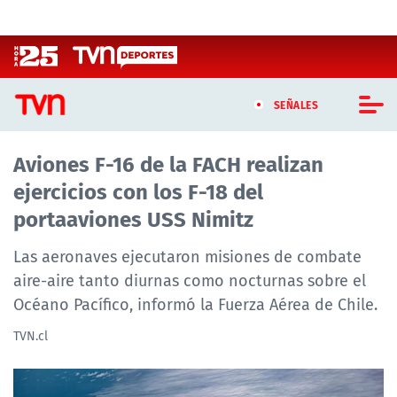
Click acá para ir directamente al contenido
SEÑALES
Aviones F-16 de la FACH realizan
CASTING MASTERCHEF CHILE
ejercicios con los F-18 del
CASTING TVN VERTICAL
portaaviones USS Nimitz
TVN VERTICAL
Las aeronaves ejecutaron misiones de combate
aire-aire tanto diurnas como nocturnas sobre el
TVN PLAY
Océano Pacífico, informó la Fuerza Aérea de Chile.
PROGRAMAS
TVN.cl
TELESERIES