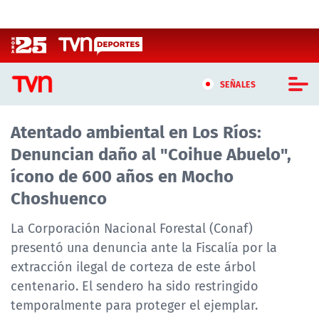
Click acá para ir directamente al contenido
SEÑALES
Atentado ambiental en Los Ríos:
CASTING MASTERCHEF CHILE
Denuncian daño al "Coihue Abuelo",
CASTING TVN VERTICAL
ícono de 600 años en Mocho
Choshuenco
TVN VERTICAL
La Corporación Nacional Forestal (Conaf)
TVN PLAY
presentó una denuncia ante la Fiscalía por la
extracción ilegal de corteza de este árbol
PROGRAMAS
centenario. El sendero ha sido restringido
TELESERIES
temporalmente para proteger el ejemplar.