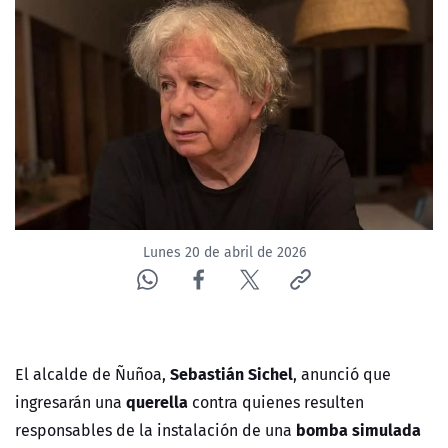
NTV
ACTUALIDAD Y TENDENCIAS
CORPORATIVO Y TRANSPARENCIA
CANAL DE DENUNCIAS
ÁREA DE PROYECTOS
Lunes 20 de abril de 2026
Sebastián Sichel
El alcalde de Ñuñoa,
, anunció que
querella
ingresarán una
contra quienes resulten
bomba simulada
responsables de la instalación de una