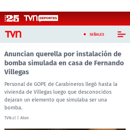
Click acá para ir directamente al contenido
SEÑALES
Anuncian querella por instalación de
CASTING MASTERCHEF CHILE
bomba simulada en casa de Fernando
CASTING TVN VERTICAL
Villegas
TVN VERTICAL
Personal de GOPE de Carabineros llegó hasta la
vivienda de Villegas luego que desconocidos
TVN PLAY
dejaran un elemento que simulaba ser una
bomba.
PROGRAMAS
TVN.cl
Aton
TELESERIES