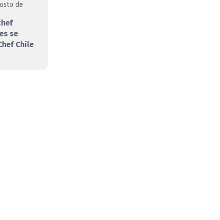
gosto de
chef
es se
hef Chile