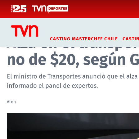
Click acá para ir directamente al contenido
Inicio
Noticias
Actualidad
Alza en el transpor
CASTING MASTERCHEF CHILE
CASTI
no de $20, según 
El ministro de Transportes anunció que el alz
informado el panel de expertos.
Aton