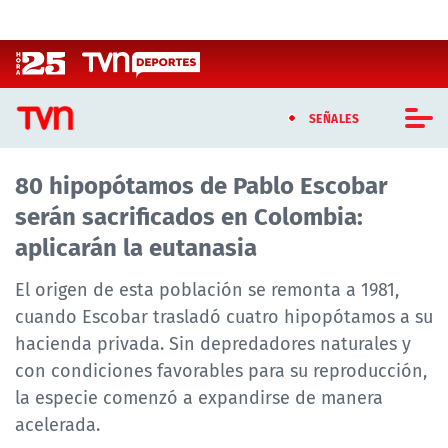
Click acá para ir directamente al contenido
SEÑALES
80 hipopótamos de Pablo Escobar
CASTING MASTERCHEF CHILE
serán sacrificados en Colombia:
CASTING TVN VERTICAL
aplicarán la eutanasia
TVN VERTICAL
El origen de esta población se remonta a 1981,
cuando Escobar trasladó cuatro hipopótamos a su
TVN PLAY
hacienda privada. Sin depredadores naturales y
con condiciones favorables para su reproducción,
PROGRAMAS
la especie comenzó a expandirse de manera
TELESERIES
acelerada.