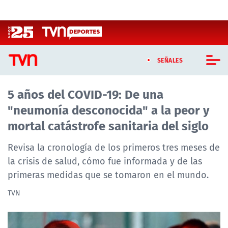
Click acá para ir directamente al contenido
SEÑALES
5 años del COVID-19: De una
CASTING MASTERCHEF CHILE
"neumonía desconocida" a la peor y
CASTING TVN VERTICAL
mortal catástrofe sanitaria del siglo
TVN VERTICAL
Revisa la cronología de los primeros tres meses de
la crisis de salud, cómo fue informada y de las
TVN PLAY
primeras medidas que se tomaron en el mundo.
PROGRAMAS
TVN
TELESERIES