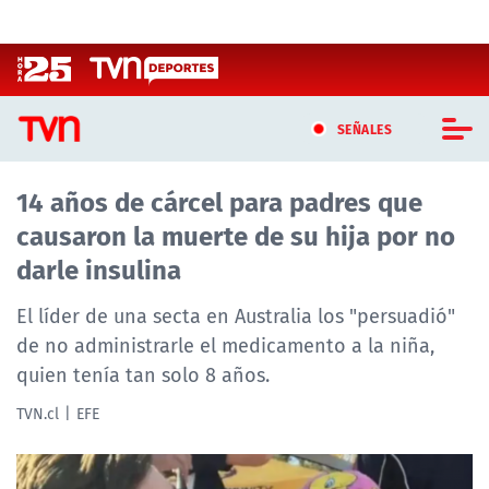
Click acá para ir directamente al contenido
SEÑALES
14 años de cárcel para padres que
CASTING MASTERCHEF CHILE
causaron la muerte de su hija por no
CASTING TVN VERTICAL
darle insulina
TVN VERTICAL
El líder de una secta en Australia los "persuadió"
de no administrarle el medicamento a la niña,
TVN PLAY
quien tenía tan solo 8 años.
PROGRAMAS
TVN.cl
EFE
TELESERIES