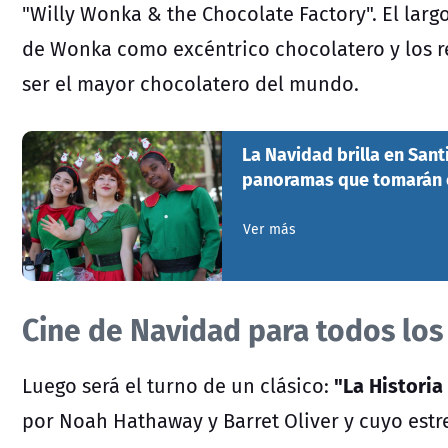
"Willy Wonka & the Chocolate Factory". El larg
de Wonka como excéntrico chocolatero y los re
ser el mayor chocolatero del mundo.
La Navidad brilla en Sant
panoramas que tomarán el
Ver más
Cine de Navidad para todos los
"La Historia 
Luego será el turno de un clásico:
por Noah Hathaway y Barret Oliver y cuyo estr