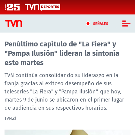
Click acá para ir directamente al contenido
SEÑALES
Penúltimo capítulo de "La Fiera" y
CASTING MASTERCHEF CHILE
"Pampa Ilusión" lideran la sintonía
CASTING TVN VERTICAL
este martes
TVN VERTICAL
TVN continúa consolidando su liderazgo en la
franja gracias al exitoso desempeño de sus
TVN PLAY
teleseries "La Fiera" y "Pampa Ilusión", que hoy,
martes 9 de junio se ubicaron en el primer lugar
PROGRAMAS
de audiencia en sus respectivos horarios.
TELESERIES
TVN.cl
NTV