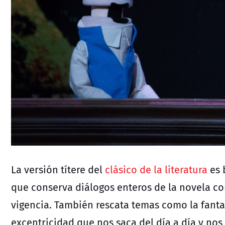
La versión títere del
clásico de la literatura
es 
que conserva diálogos enteros de la novela c
vigencia. También rescata temas como la fantas
excentricidad que nos saca del día a día y nos