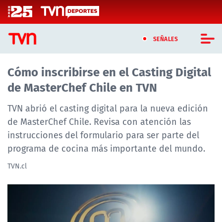
Click acá para ir directamente al contenido
SEÑALES
Cómo inscribirse en el Casting Digital
CASTING MASTERCHEF CHILE
de MasterChef Chile en TVN
CASTING TVN VERTICAL
TVN abrió el casting digital para la nueva edición
TVN VERTICAL
de MasterChef Chile. Revisa con atención las
instrucciones del formulario para ser parte del
TVN PLAY
programa de cocina más importante del mundo.
PROGRAMAS
TVN.cl
TELESERIES
NTV