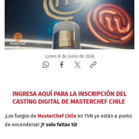
ACTUALIDAD Y TENDENCIAS
CORPORATIVO Y TRANSPARENCIA
CANAL DE DENUNCIAS
Lunes 8 de junio de 2026
ÁREA DE PROYECTOS
INGRESA AQUÍ PARA LA INSCRIPCIÓN DEL
CASTING DIGITAL DE MASTERCHEF CHILE
MasterChef Chile
¡Los fuegos de
en TVN ya están a punto
¡Y solo faltas tú!
de encenderse!