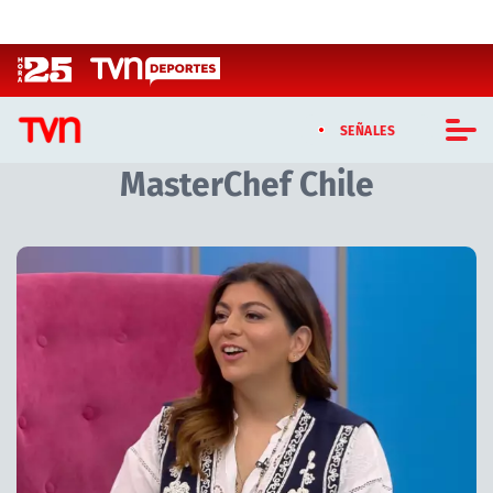
Click acá para ir directamente al contenido
SEÑALES
MasterChef Chile
CASTING MASTERCHEF CHILE
CASTING TVN VERTICAL
Artículos relacionados con MasterChef Chile
TVN VERTICAL
TVN PLAY
PROGRAMAS
TELESERIES