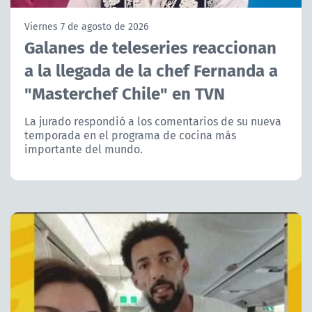
NTV
Viernes 7 de agosto de 2026
Galanes de teleseries reaccionan
ACTUALIDAD Y TENDENCIAS
a la llegada de la chef Fernanda a
"Masterchef Chile" en TVN
CORPORATIVO Y TRANSPARENCIA
La jurado respondió a los comentarios de su nueva
CANAL DE DENUNCIAS
temporada en el programa de cocina más
importante del mundo.
ÁREA DE PROYECTOS