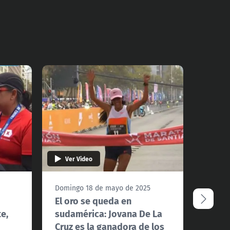
Ver Video
Ver 
Domingo 18 de mayo de 2025
Doming
El oro se queda en
¡Giga
e,
sudamérica: Jovana De La
coron
Cruz es la ganadora de los
en el