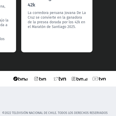
42k
ana,
¡Se lo 
Carlos 
La corredora peruana Jovana De La
ganado
Cruz se convierte en la ganadora
jo la
Marató
de la presea dorada por los 42k en
ida a
tiempo 
el Maratón de Santiago 2025.
los
©2022 TELEVISIÓN NACIONAL DE CHILE. TODOS LOS DERECHOS RESERVADOS