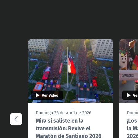
Ver Video
Ve
Domingo 26 de abril de 2026
Domin
Mira si saliste en la
¡Los
transmisión: Revive el
la M
Maratón de Santiago 2026
2026