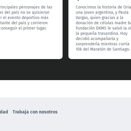
rincipales personajes de las
Conocimos la historia de Ori
s del país no se quisieron
una joven argentina, y Paula
r el evento deportivo más
Vargas, quien gracias a la
tante del país y corrieron
donación de células madre ba
conseguir el primer lugar.
Fundación DKMS le salvó la v
la pequeña trasandina. Hoy
decidió acompañarla y
sorprenderla mientras corría 
10k del Maratón de Santiago.
idad
Trabaja con nosotros