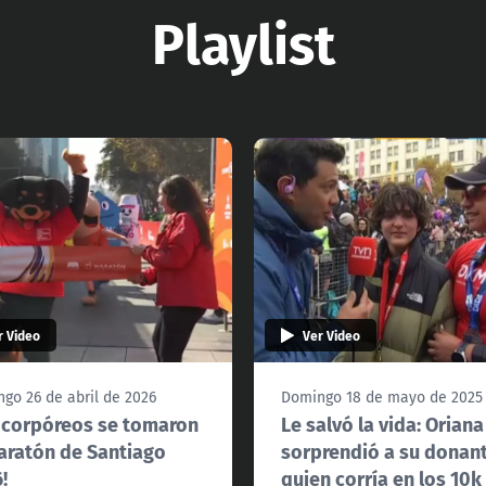
Playlist
r Video
Ver Video
go 26 de abril de 2026
Domingo 18 de mayo de 2025
 corpóreos se tomaron
Le salvó la vida: Oriana
aratón de Santiago
sorprendió a su donant
!
quien corría en los 10k