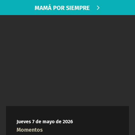
NTV
MAMÁ POR SIEMPRE
ACTUALIDAD Y TENDENCIAS
CORPORATIVO Y TRANSPARENCIA
CANAL DE DENUNCIAS
ÁREA DE PROYECTOS
Jueves 7 de mayo de 2026
Momentos