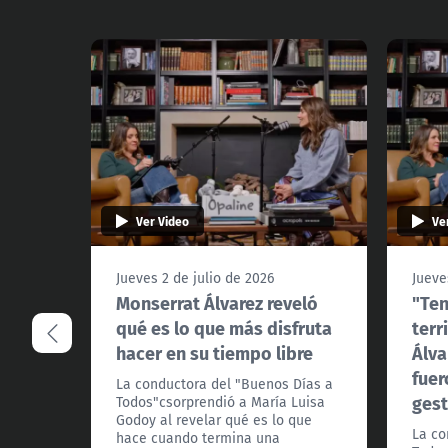
Ver Video
Ve
Jueves 2 de julio de 2026
Jueve
Monserrat Álvarez reveló
"Ten
qué es lo que más disfruta
terr
hacer en su tiempo libre
Álva
fuer
La conductora del "Buenos Días a
gest
Todos"csorprendió a María Luisa
Godoy al revelar qué es lo que
La co
hace cuando termina una