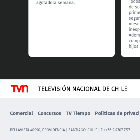
Todos
agotadora semana.
de su
prime
segun
meses
inesp
Adem
compa
hijos
TELEVISIÓN NACIONAL DE CHILE
Comercial
Concursos
TV Tiempo
Políticas de privac
BELLAVISTA #0990, PROVIDENCIA | SANTIAGO, CHILE | F: (+56-2)2707 7777