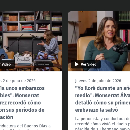
r Video
Ver Video
s 2 de julio de 2026
Jueves 2 de julio de 2026
ía unos embarazos
"Yo lloré durante un añ
ibles": Monserrat
medio": Monserrat Álv
rez recordó cómo
detalló cómo su prime
on sus periodos de
embarazo la salvó
ación
La periodista y conductora d
recordó cómo vivió el duelo p
nductora del Buenos Días a
pérdida de su hermano mayor