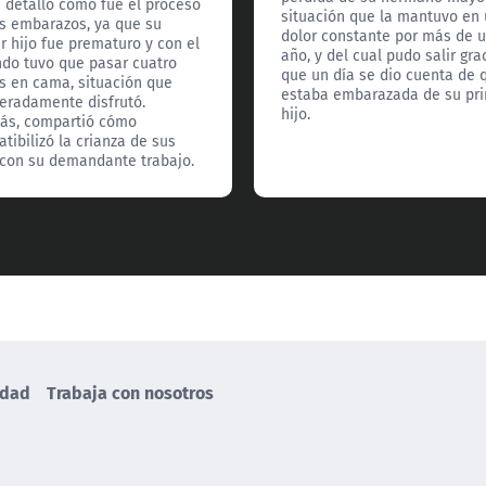
 detalló cómo fue el proceso
situación que la mantuvo en
s embarazos, ya que su
dolor constante por más de 
r hijo fue prematuro y con el
año, y del cual pudo salir gra
do tuvo que pasar cuatro
que un día se dio cuenta de 
 en cama, situación que
estaba embarazada de su pr
eradamente disfrutó.
hijo.
ás, compartió cómo
tibilizó la crianza de sus
 con su demandante trabajo.
idad
Trabaja con nosotros