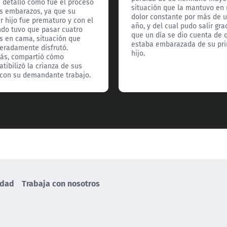
 detalló cómo fue el proceso
situación que la mantuvo en
s embarazos, ya que su
dolor constante por más de 
r hijo fue prematuro y con el
año, y del cual pudo salir gra
do tuvo que pasar cuatro
que un día se dio cuenta de 
 en cama, situación que
estaba embarazada de su pr
eradamente disfrutó.
hijo.
ás, compartió cómo
tibilizó la crianza de sus
 con su demandante trabajo.
idad
Trabaja con nosotros