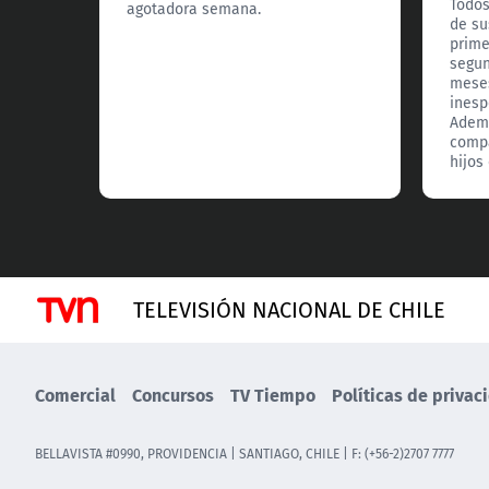
Todos
agotadora semana.
de su
prime
segun
meses
inesp
Adem
compa
hijos
TELEVISIÓN NACIONAL DE CHILE
Comercial
Concursos
TV Tiempo
Políticas de privac
BELLAVISTA #0990, PROVIDENCIA | SANTIAGO, CHILE | F: (+56-2)2707 7777