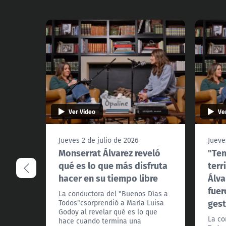
Ver Video
Ve
Jueves 2 de julio de 2026
Jueve
Monserrat Álvarez reveló
"Ten
qué es lo que más disfruta
terr
hacer en su tiempo libre
Álva
fuer
La conductora del "Buenos Días a
gest
Todos"csorprendió a María Luisa
Godoy al revelar qué es lo que
La co
hace cuando termina una