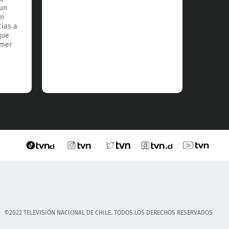
 un
por si
un
hija Ju
cias a
comple
que
imer
©2022 TELEVISIÓN NACIONAL DE CHILE. TODOS LOS DERECHOS RESERVADOS