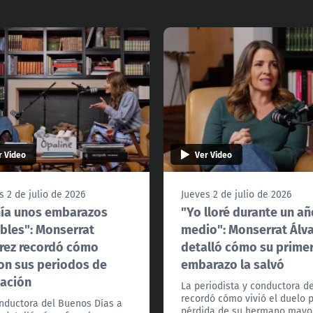
r Video
Ver Video
s 2 de julio de 2026
Jueves 2 de julio de 2026
ía unos embarazos
"Yo lloré durante un añ
ibles": Monserrat
medio": Monserrat Álv
rez recordó cómo
detalló cómo su prime
on sus periodos de
embarazo la salvó
ación
La periodista y conductora d
recordó cómo vivió el duelo p
nductora del Buenos Días a
pérdida de su hermano mayor