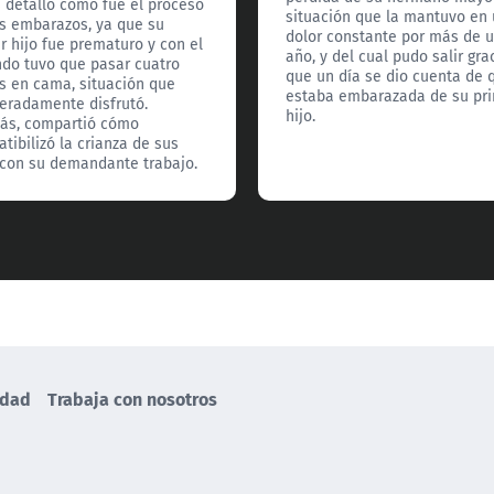
 detalló cómo fue el proceso
situación que la mantuvo en
s embarazos, ya que su
dolor constante por más de 
r hijo fue prematuro y con el
año, y del cual pudo salir gra
do tuvo que pasar cuatro
que un día se dio cuenta de 
 en cama, situación que
estaba embarazada de su pr
eradamente disfrutó.
hijo.
ás, compartió cómo
tibilizó la crianza de sus
 con su demandante trabajo.
idad
Trabaja con nosotros