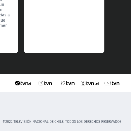
 un
por si
un
hija Ju
cias a
comple
que
imer
©2022 TELEVISIÓN NACIONAL DE CHILE. TODOS LOS DERECHOS RESERVADOS