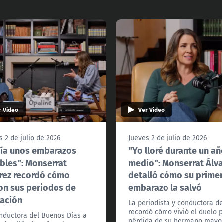
r Video
Ver Video
s 2 de julio de 2026
Jueves 2 de julio de 2026
ía unos embarazos
"Yo lloré durante un añ
ibles": Monserrat
medio": Monserrat Álv
rez recordó cómo
detalló cómo su prime
on sus periodos de
embarazo la salvó
ación
La periodista y conductora d
recordó cómo vivió el duelo p
nductora del Buenos Días a
pérdida de su hermano mayor