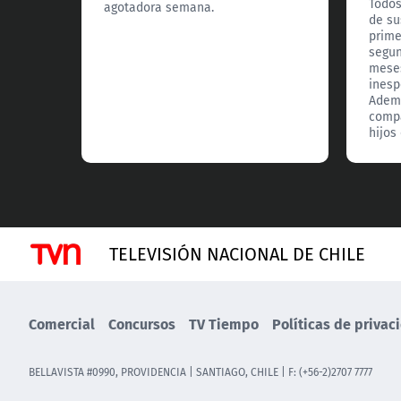
Todos
agotadora semana.
de su
prime
segun
meses
inesp
Adem
compa
hijos
TELEVISIÓN NACIONAL DE CHILE
Comercial
Concursos
TV Tiempo
Políticas de privac
BELLAVISTA #0990, PROVIDENCIA | SANTIAGO, CHILE | F: (+56-2)2707 7777