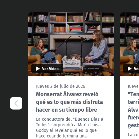
Ver Video
Ve
Jueves 2 de julio de 2026
Jueve
Monserrat Álvarez reveló
"Ten
qué es lo que más disfruta
terr
hacer en su tiempo libre
Álva
fuer
La conductora del "Buenos Días a
gest
Todos"csorprendió a María Luisa
Godoy al revelar qué es lo que
La co
hace cuando termina una