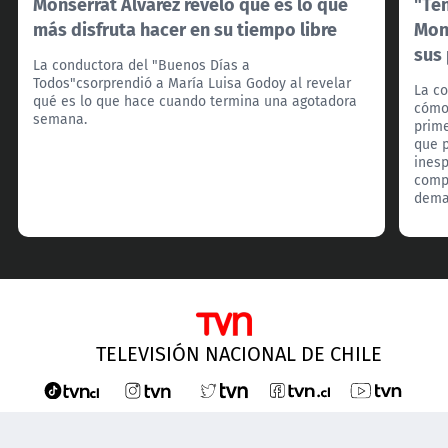
Monserrat Álvarez reveló qué es lo que
"Ten
más disfruta hacer en su tiempo libre
Mon
sus
La conductora del "Buenos Días a
Todos"csorprendió a María Luisa Godoy al revelar
La co
qué es lo que hace cuando termina una agotadora
cómo
semana.
prime
que 
ines
compa
dema
TELEVISIÓN NACIONAL DE CHILE