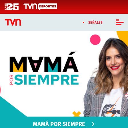
Click acá para ir directamente al contenido
SEÑALES
CASTING MASTERCHEF CHILE
CASTING TVN VERTICAL
TVN VERTICAL
TVN PLAY
PROGRAMAS
TELESERIES
NTV
MAMÁ POR SIEMPRE