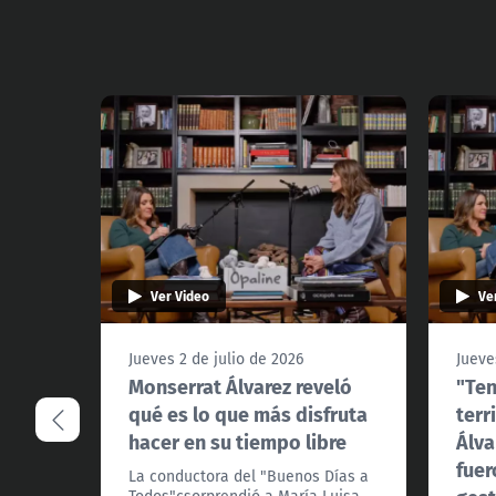
Ver Video
Ve
Jueves 2 de julio de 2026
Jueve
Monserrat Álvarez reveló
"Ten
qué es lo que más disfruta
terr
hacer en su tiempo libre
Álva
fuer
La conductora del "Buenos Días a