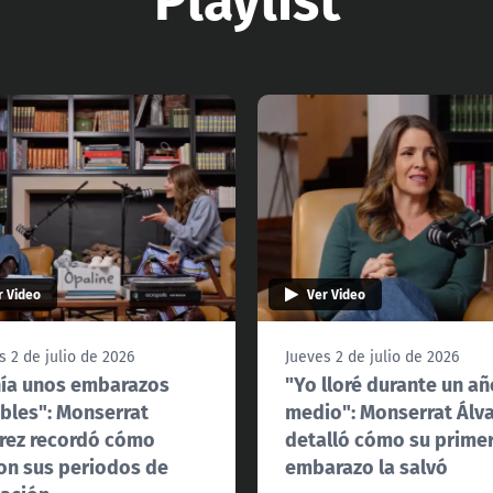
r Video
Ver Video
s 2 de julio de 2026
Jueves 2 de julio de 2026
ía unos embarazos
"Yo lloré durante un añ
ibles": Monserrat
medio": Monserrat Álv
rez recordó cómo
detalló cómo su prime
on sus periodos de
embarazo la salvó