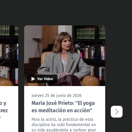
Ver Video
Ver 
Jueves 25 de junio de 2026
Jueves 
o y
María José Prieto: "El yoga
María
arez
es meditación en acción"
nació 
r
impr
Para la actriz, la práctica de esta
mági
disciplina ha sido fundamental en
su vida ayudándola a sortear gran