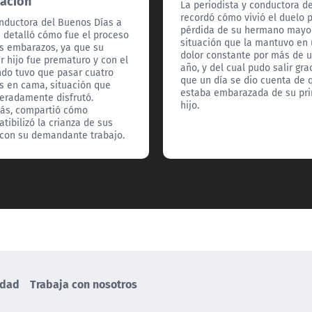
ación
La periodista y conductora d
recordó cómo vivió el duelo p
nductora del Buenos Días a
pérdida de su hermano mayor
 detalló cómo fue el proceso
situación que la mantuvo en
s embarazos, ya que su
dolor constante por más de 
r hijo fue prematuro y con el
año, y del cual pudo salir gra
do tuvo que pasar cuatro
que un día se dio cuenta de 
 en cama, situación que
estaba embarazada de su pr
eradamente disfrutó.
hijo.
ás, compartió cómo
tibilizó la crianza de sus
 con su demandante trabajo.
idad
Trabaja con nosotros