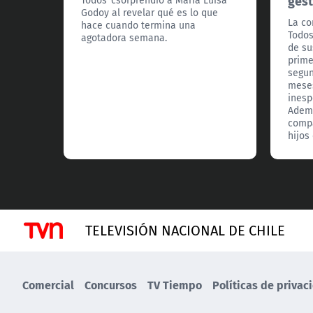
gest
Todos"csorprendió a María Luisa
Godoy al revelar qué es lo que
La co
hace cuando termina una
Todos
agotadora semana.
de su
prime
segun
meses
inesp
Adem
compa
hijos
TELEVISIÓN NACIONAL DE CHILE
Comercial
Concursos
TV Tiempo
Políticas de privac