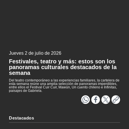
Literatura
Patrimonio
NTV
EXCLUSIVO H25
ACTUALIDAD Y TENDENCIAS
Jueves 2 de julio de 2026
CORPORATIVO Y TRANSPARENCIA
Festivales, teatro y más: estos son los
panoramas culturales destacados de la
CANAL DE DENUNCIAS
semana
Del teatro contemporáneo a las experiencias familiares, la cartelera de
ÁREA DE PROYECTOS
esta semana reúne una amplia selección de panoramas imperdibles,
entre ellos el Festival Cuir Cuir, Mawün, Un cuento chileno e Infinitas,
paisajes de Gabriela.
Destacados