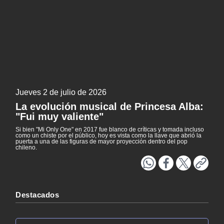
Literatura
Patrimonio
NTV
EXCLUSIVO H25
ACTUALIDAD Y TENDENCIAS
Jueves 2 de julio de 2026
CORPORATIVO Y TRANSPARENCIA
La evolución musical de Princesa Alba:
"Fui muy valiente"
CANAL DE DENUNCIAS
Si bien "Mi Only One" en 2017 fue blanco de críticas y tomada incluso
como un chiste por el público, hoy es vista como la llave que abrió la
ÁREA DE PROYECTOS
puerta a una de las figuras de mayor proyección dentro del pop
chileno.
Destacados