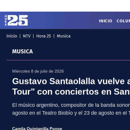
Click acá para ir directamente al contenido
INICIO
COLU
Inicio
NTV
Hora 25
Musica
MENÚ
✕
INICIO
MUSICA
COLUMNAS
Podcast
Artes
Cine y Series
Miércoles 8 de julio de 2026
Música
Literatura
Gustavo Santaolalla vuelve 
Patrimonio
Tour" con conciertos en Sa
EXCLUSIVO H25
El músico argentino, compositor de la banda sonor
agosto en el Teatro Biobío y el 23 de agosto en el
Camila Quintanilla Ponce